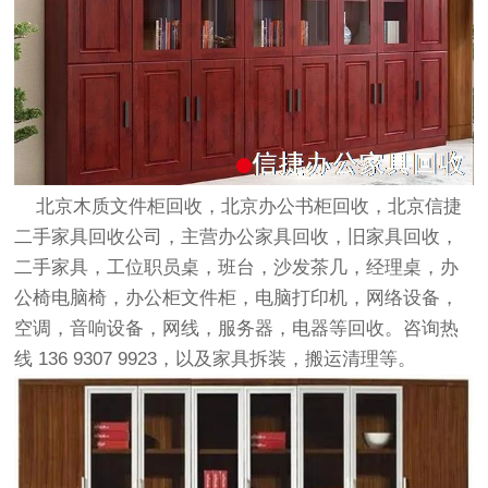
北京木质
文件柜回收
，北京办公书柜回收，北京信捷
二手家具回收
公司，主营办公
家具回收
，旧
家具回收
，
二手家具，工位职员桌，班台，沙发茶几，经理桌，办
公椅电脑椅，办公柜文件柜，电脑打印机，网络设备，
空调，音响设备，网线，服务器，电器等回收。咨询热
线 136 9307 9923，以及家具拆装，搬运清理等。