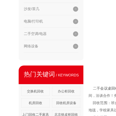
沙发/茶几
电脑/打印机
二手空调/电器
网络设备
热门关键词
/ KEYWORDS
二手
会议桌回
交换机回收
办公柜回收
间，洽谈合作！
回收范围：班台
机房回收
回收机房设备
地毯，学校家具
上门回收二手家具
北京铁皮柜回收